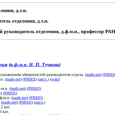
ления, д.т.н.
ель отделения, д.т.н.
й руководитель отделения, д.ф.м.н., профессор РА
)
ния
(
к.ф.м.н. Н. П. Тучкова
)
 возложением обязанностей руководителя отдела. (
math-net
) (
РИН
н. (
math-net
) (
РИНЦ
) (
англ.
) (
wiki
)
м.н. (
math-net
) (
РИНЦ
)
t
) (
РИНЦ
)
ф.м.н. (
math-net
) (
РИНЦ
)
 (
math-net
) (
РИНЦ
) (
англ.
)
2 кат.
 кат.