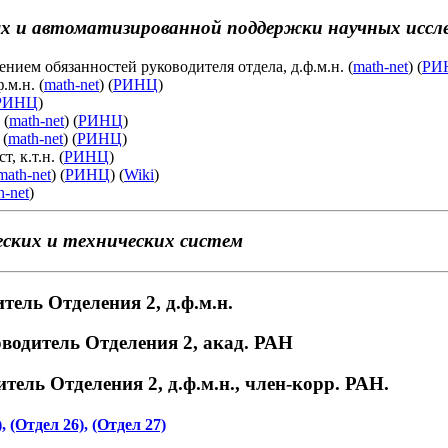
х и автоматизированной поддержки научных иссле
нием обязанностей руководителя отдела, д.ф.м.н. (
math-net
) (
РИ
.м.н. (
math-net
) (
РИНЦ
)
РИНЦ
)
 (
math-net
) (
РИНЦ
)
 (
math-net
) (
РИНЦ
)
 к.т.н. (
РИНЦ
)
math-net
) (
РИНЦ
) (
Wiki
)
h-net
)
ских и технических систем
итель Отделения 2, д.ф.м.н.
водитель Отделения 2, акад. РАН
тель Отделения 2, д.ф.м.н., член-корр. РАН.
,
(Отдел 26),
(Отдел 27)