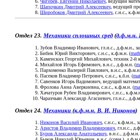
Чигерёв, Евгений Николаевич
, ведущий матем
Шапочкин Дмитрий Алексеевич
, ведущий пр
Широбоков Дмитрий Алексеевич
, с.н.с., к.ф.м
Отдел 23.
Механики сплошных сред
(
д.ф.м.н. 
Зубов Владимир Иванович, гл.н.с., д.ф.м.н., 
Бибик Юрий Викторович, с.н.с., к.ф.м.н. (
math
Каменских Георгий Михайлович, техник 2-й 
Михайлов Игорь Ефимович, в.н.с., д.ф.м.н. (
m
Пархоменко Валерий Павлович, в.н.с., к.ф.м.н.
Пасеков Владимир Петрович, с.н.с., к.б.н. (
mat
Савенков Игорь Вадимович, ведущий математик
Фролова Анна Аверкиевна, с.н.с., к.ф.м.н. (
ma
Хачатуров Рубен Владимирович, с.н.с., к.ф.м.н
Чарахчьян Aлександр Агасиевич, гл.н.с., д.ф.м.
Отдел 24.
Механики
(
к.ф.м.н. В. И. Никонов
)
Никонов Василий Иванович
, с.н.с., к.ф.м.н.
Аристов Владимир Владимирович
, гл.н.с., д.ф
Буров Александр Анатольевич
, в.н.с., д.ф.м.н.
Быков Николай Юрьевич, в.н.с. (совм.), д.ф.м.н