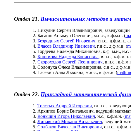
Отдел 21.
Вычислительных методов и матем
Пикулин Сергей Владимирович, заведующий отд
Багапш Астамур Олегович, м.н.с., к.ф.м.н. (
ma
Безродныx Сергей Игоревич
, г.н.с., д.ф.м.н.,
Власов Владимир Иванович
, г.н.с., д.ф.м.н. (
m
Гордеева Надежда Михайловна, к.ф.-м.н., н.с. (
Конюхова Надежда Борисовна
, в.н.с., к.ф.м.н. 
Скороходов Сергей Леонидович
, в.н.с., к.ф.м.н
Солонуха Олеся Владимировна, с.н.с., д.ф.м.н.
Тасевич Алла Львовна, м.н.с., к.ф.м.н. (
math-n
Отдел 22.
Прикладной математической физ
Толстых Андрей Игоревич
, гл.н.с., заведующи
Архипов Борис Витальевич, ведущий математик
Коньшин Игорь Николаевич
, н.с., к.ф.м.н. (
mat
Липавский Михаил Витальевич
, ведущий мат
Солбаков Вячеслав Викторович
, с.н.с., к.ф.м.н