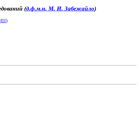
дований (
д.ф.м.н. М. И. Забежайло
)
НЦ
)