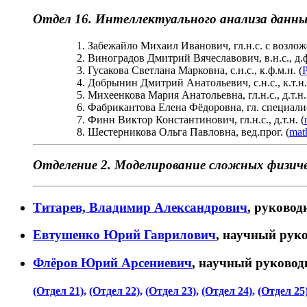
Отдел 16. Интеллектуального анализа данны
Забежайло Михаил Иванович, гл.н.с. с возложе
Виноградов Дмитрий Вячеславович, в.н.с., д.ф
Гусакова Светлана Марковна, с.н.с., к.ф.м.н. (
Добрынин Дмитрий Анатольевич, с.н.с., к.т.н.
Михеенкова Мария Анатольевна, гл.н.с., д.т.н.
Фабрикантова Елена Фёдоровна, гл. специалист,
Финн Виктор Константинович, гл.н.с., д.т.н. (
Шестерникова Ольга Павловна, вед.прог. (
mat
Отделение 2. Моделирование сложных физиче
Титарев, Владимир Александрович
, руковод
Евтушенко Юрий Гаврилович
, научный руко
Флёров Юрий Арсениевич
, научный руководи
(Отдел 21),
(Отдел 22),
(Отдел 23),
(Отдел 24),
(Отдел 25)