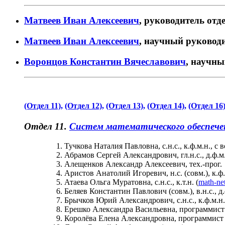
Матвеев Иван Алексеевич
, руководитель отде
Матвеев Иван Алексеевич
, научный руководит
Воронцов Константин Вячеславович
, научны
(Отдел 11),
(Отдел 12),
(Отдел 13),
(Отдел 14),
(Отдел 16
Отдел 11.
Систем математического обеспече
Тучкова Наталия Павловна, с.н.с., к.ф.м.н., с
Абрамов Сергей Александрович, гл.н.с., д.ф.м.
Алещенков Александр Алексеевич, тех.-прог.
Аристов Анатолий Игоревич, н.с. (совм.), к.ф.-
Атаева Ольга Муратовна, с.н.с., к.т.н. (
math-ne
Беляев Константин Павлович (совм.), в.н.с., д.
Брычков Юрий Александрович, с.н.с., к.ф.м.н.
Ерешко Александра Васильевна, программист 
Королёва Елена Александровна, программист I