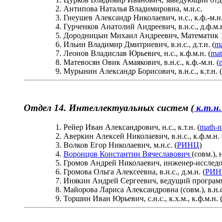
Антипова Наталья Владимировна, м.н.с.
Гнеушев Александр Николаевич, н.с., к.ф.-м.н.
Гурченков Анатолий Андреевич, в.н.с., д.ф.м.н
Дородницын Михаил Андреевич, Математик 1
Ильин Владимир Дмитриевич, в.н.с., д.т.н. (
ma
Леонов Владислав Юрьевич, н.с., к.ф.м.н. (
mat
Матевосян Овик Амаякович, в.н.с., к.ф.-м.н. (
Мурынин Александр Борисович, в.н.с., к.т.н. (
Отдел 14. Интеллектуальных систем (
к.т.н.
Рейер Иван Александрович, н.с., к.т.н. (
math-n
Аверкин Алексей Николаевич, в.н.с., к.ф.м.н. 
Волков Егор Николаевич, м.н.с. (
РИНЦ
)
Воронцов Константин Вячеславович
(совм.),
Громов Андрей Николаевич, инженер-исследо
Громова Ольга Алексеевна, в.н.с., д.м.н. (
РИН
Инякин Андрей Сергеевич, ведущий программ
Майорова Лариса Александровна (совм.), в.н.с.
Торшин Иван Юрьевич, с.н.с., к.х.м., к.ф.м.н. 