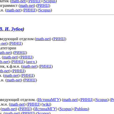
атик (
math-net
) (
РИНЦ
) (
Scopus
)
ограммист (
math-net
) (
РИНЦ
)
.н. (
math-net
) (
РИНЦ
) (
Scopus
)
В. И. Зубов
)
заведующий отделом (
math-net
) (
РИНЦ
)
-net
) (
РИНЦ
)
категории
ath-net
) (
РИНЦ
)
 (
math-net
) (
РИНЦ
)
h-net
) (
РИНЦ
) (
англ.
)
, к.ф.м.н. (
math-net
) (
РИНЦ
)
th-net
) (
РИНЦ
)
. (
math-net
) (
РИНЦ
)
н. (
math-net
) (
РИНЦ
)
, заведующий отделом. (
ИстинаМГУ
) (
math-net
) (
РИНЦ
) (
Scopus
) (
P
.м.н. (
math-net
) (
РИНЦ
) (
wiki
)
 (
math-net
) (
РИНЦ
) (
ИстинаМГУ
) (
Scopus
) (
Publons
)
. (
math-net
) (
РИНЦ
) (
Scopus
)