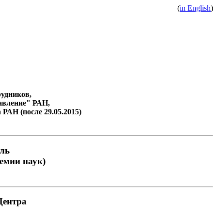
(
in English
)
удников,
авление" РАН,
РАН (после 29.05.2015)
ель
емии наук)
Центра