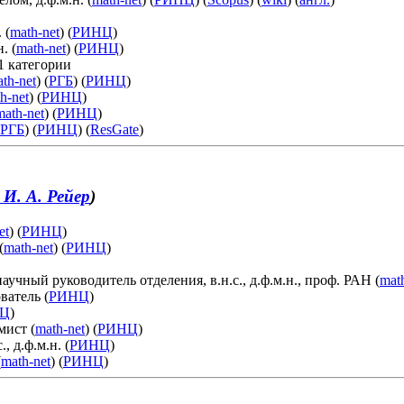
 (
math-net
) (
РИНЦ
)
. (
math-net
) (
РИНЦ
)
 категории
th-net
) (
РГБ
) (
РИНЦ
)
h-net
) (
РИНЦ
)
math-net
) (
РИНЦ
)
РГБ
) (
РИНЦ
) (
ResGate
)
 И. А. Рейер
)
et
) (
РИНЦ
)
(
math-net
) (
РИНЦ
)
 научный руководитель отделения, в.н.с., д.ф.м.н., проф. РАН (
mat
ватель (
РИНЦ
)
Ц
)
ист (
math-net
) (
РИНЦ
)
, д.ф.м.н. (
РИНЦ
)
(
math-net
) (
РИНЦ
)