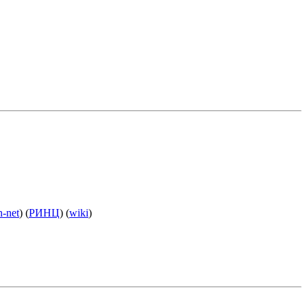
h-net
) (
РИНЦ
) (
wiki
)