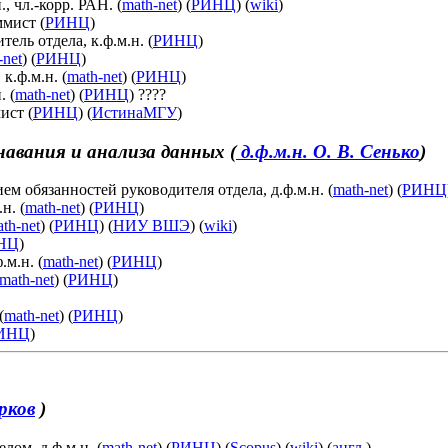
., чл.-корр. РАН. (
math-net
) (
РИНЦ
) (
wiki
)
мист (
РИНЦ
)
итель отдела, к.ф.м.н. (
РИНЦ
)
-net
) (
РИНЦ
)
к.ф.м.н. (
math-net
) (
РИНЦ
)
. (
math-net
) (
РИНЦ
) ????
ист (
РИНЦ
) (
ИстинаМГУ
)
авания и анализа данных (
д.ф.м.н. О. В. Сенько
)
ем обязанностей руководителя отдела, д.ф.м.н. (
math-net
) (
РИНЦ
н. (
math-net
) (
РИНЦ
)
th-net
) (
РИНЦ
) (
НИУ ВШЭ
) (
wiki
)
НЦ
)
.м.н. (
math-net
) (
РИНЦ
)
math-net
) (
РИНЦ
)
(
math-net
) (
РИНЦ
)
ИНЦ
)
урков
)
ом, д.ф.м.н. (
math-net
) (
РИНЦ
) (
Scopus
) (
wiki
) (
англ.
)