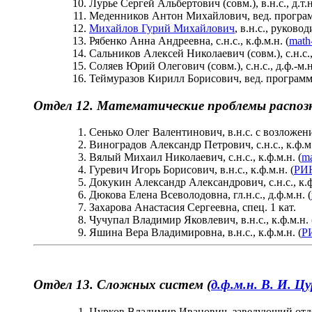
Лурье Сергей Альбертович (совм.), в.н.с., д.т.н
Меденников Антон Михайлович, вед. програм
Михайлов Гурий Михайлович
, в.н.с., руковод
Рябенко Анна Андреевна, с.н.с., к.ф.м.н. (
math
Сальников Алексей Николаевич (совм.), с.н.с., 
Соляев Юрий Олегович (совм.), с.н.с., д.ф.-м.н
Теймуразов Кирилл Борисович, вед. программ
Отдел 12. Математические проблемы распозн
Сенько Олег Валентинович, в.н.с. с возложени
Виноградов Александр Петрович, с.н.с., к.ф.м.
Вялый Михаил Николаевич, с.н.с., к.ф.м.н. (
ma
Гуревич Игорь Борисович, в.н.с., к.ф.м.н. (
РИ
Докукин Александр Александрович, с.н.с., к.ф
Дюкова Елена Всеволодовна, гл.н.с., д.ф.м.н. (
Захарова Анастасия Сергеевна, спец. 1 кат.
Чучупал Владимир Яковлевич, в.н.с., к.ф.м.н. 
Яшина Вера Владимировна, в.н.с., к.ф.м.н. (
Р
Отдел 13. Сложных систем (
д.ф.м.н. В. И. Ц
Цурков Владимир Иванович, заведующий отдел