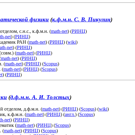
атической физики
(
к.ф.м.н. С. В. Пикулин
)
елом, с.н.с., к.ф.м.н. (
math-net
) (
РИНЦ
)
th-net
) (
РИНЦ
)
 академик РАН (
math-net
) (
РИНЦ
) (
wiki
)
ath-net
) (
РИНЦ
)
совм.) (
math-net
) (
РИНЦ
)
(
math-net
) (
РИНЦ
)
. (
math-net
) (
РИНЦ
) (
Scopus
)
 (
math-net
) (
РИНЦ
) (
Scopus
)
et
) (
РИНЦ
)
ики
(
д.ф.м.н. А. И. Толстых
)
й отделом, д.ф.м.н. (
math-net
) (
РИНЦ
) (
Scopus
) (
wiki
)
, к.ф.м.н. (
math-net
) (
РИНЦ
) (
англ.
) (
Scopus
)
h-net
) (
РИНЦ
)
ематик (
math-net
) (
РИНЦ
) (
Scopus
)
. (
math-net
) (
РИНЦ
) (
Scopus
)