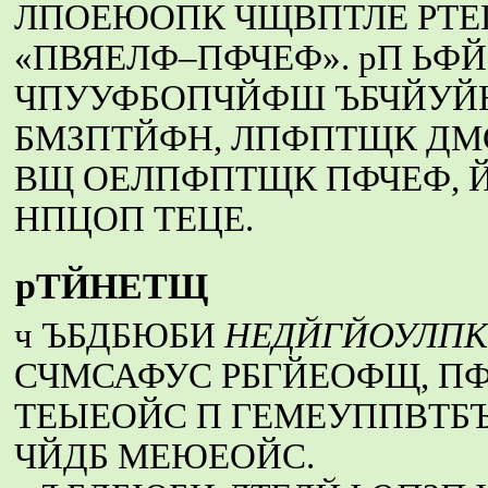
ЛПОЕЮОПК ЧЩВПТЛЕ РТЕГ
«ПВЯЕЛФ–ПФЧЕФ». рП Ь
ЧПУУФБОПЧЙФШ ЪБЧЙУЙ
БМЗПТЙФН, ЛПФПТЩК ДМ
ВЩ ОЕЛПФПТЩК ПФЧЕФ, Й
НПЦОП ТЕЦЕ.
рТЙНЕТЩ
ч ЪБДБЮБИ
НЕДЙГЙОУЛПК
СЧМСАФУС РБГЙЕОФЩ, П
ТЕЫЕОЙС П ГЕМЕУППВТБ
ЧЙДБ МЕЮЕОЙС.