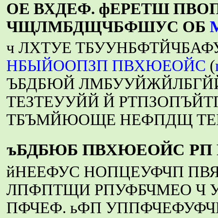
ОЕ ВХДЕФ. фЕРЕТШ ПВО
ЧЩЛМБДЩЧБФШУС ОБ
M
ч ЛХТУЕ ТБУУНБФТЙЧБА
НБЫЙООПЗП ПВХЮЕОЙС
(
ЪБДБЮЙ ЛМБУУЙЖЙЛБГЙЙ
ТЕЗТЕУУЙЙ Й РТПЗОПЪЙТ
ТБЪМЙЮОЩЕ НЕФПДЩ ТЕ
ъБДБЮБ ПВХЮЕОЙС РП
йНЕЕФУС НОПЦЕУФЧП ПВЯ
ЛПФПТЩИ РПУФБЧМЕО Ч 
ПФЧЕФ. ьФП УППФЧЕФУФ