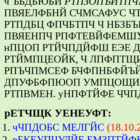
ч ЪБДБЮБИ
РТПЗОПЪЙТПЧ
ПВЯЕЛФБНЙ СЧМСАФУС Ч
РТПДБЦ ФПЧБТПЧ Ч НБЗБ
ПВЯЕНПЧ РПФТЕВЙФЕМШУ
нПЦОП РТЙЧПДЙФШ ЕЭЕ 
РТЙМПЦЕОЙК, Ч ЛПФПТЩ
РПЪЧПМСЕФ БЧФПНБФЙЪ
ДПУФБФПЮОП УМПЦОЩИ
РТПВМЕН. уНПФТЙФЕ ЧЧП
рЕТЧЩК УЕНЕУФТ:
чЧПДОБС МЕЛГЙС
(18.10.
вБКЕУПЧУЛЙЕ БМЗПТЙ