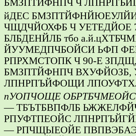
БМЗПТЙФНПЧ Ч ЛПНРПЪЙ
йДЕС БМЗПТЙФНЙЮЕУЛЙ
ЧЩДЧЙОХФБ Ч УЕТЕДЙОЕ 7
БЛБДЕНЙЛБ тбо а.й.цХТБЧ
ЙУУМЕДПЧБОЙСИ ЬФП Ф
РПРХМСТОПК Ч 90-Е ЗПД
БМЗПТЙФНПЧ ВХУФЙОЗБ, 
ЛПНРПЪЙФОЩИ ЛПОУФТХ
пУОПЧОЩЕ ОБРТБЧМЕОЙС
— ТБЪТБВПФЛБ ЬЖЖЕЛФ
РПУФТПЕОЙС ЛПНРПЪЙГЙ
— РПЧЩЫЕОЙЕ ПВПВЭБА