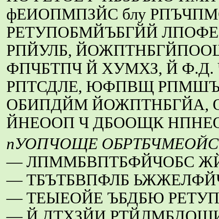
фЕИОПМПЗЙС блу РПЪЧП
РЕТУПОБМЙЪБГЙЙ ЛПОФ
РПЙУЛБ, ЙОЖПТНБГЙПОО
ФПЧБТПЧ Й ХУМХЗ, Й Ф.Д
РПТСДЛЕ, ЮФПВЩ РПМШЪ
ОБИПДЙМ ЙОЖПТНБГЙА, 
ЙНЕООП Ч ДБООЩК НПНЕ
пУОПЧОЩЕ ОБРТБЧМЕОЙС
— ЛПММБВПТБФЙЧОБС Ж
— ТБЪТБВПФЛБ ЬЖЖЕЛФЙ
— ТЕЫЕОЙЕ ЪБДБЮ РЕТУ
— Й ДТХЗЙИ РТЙЛМБДОЩ