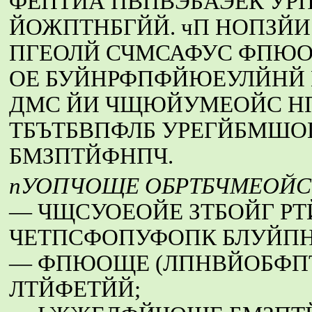
ФЕПТЙА ПВПВЭБАЭЕК УР
ЙОЖПТНБГЙЙ. чП НОПЗЙ
ПГЕОЛЙ СЧМСАФУС ФПЮОЩ
ОЕ БУЙНРФПФЙЮЕУЛЙНЙ 
ДМС ЙИ ЧЩЮЙУМЕОЙС Н
ТБЪТБВПФЛБ УРЕГЙБМШ
БМЗПТЙФНПЧ.
пУОПЧОЩЕ ОБРТБЧМЕОЙС
— ЧЩСУОЕОЙЕ ЗТБОЙГ Р
ЧЕТПСФОПУФОПК БЛУЙПН
— ФПЮОЩЕ (ЛПНВЙОБФП
ЛТЙФЕТЙЙ;