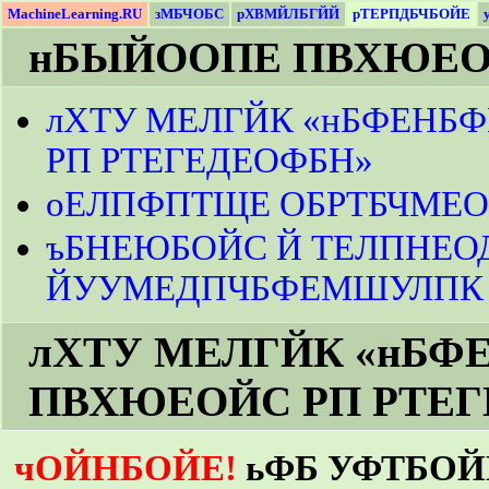
MachineLearning.RU
зМБЧОБС
рХВМЙЛБГЙЙ
рТЕРПДБЧБОЙЕ
нБЫЙООПЕ ПВХЮЕО
лХТУ МЕЛГЙК «нБФЕН
РП РТЕГЕДЕОФБН»
оЕЛПФПТЩЕ ОБРТБЧМЕ
ъБНЕЮБОЙС Й ТЕЛПНЕО
ЙУУМЕДПЧБФЕМШУЛПК
лХТУ МЕЛГЙК «нБ
ПВХЮЕОЙС РП РТЕ
чОЙНБОЙЕ!
ьФБ УФТБО