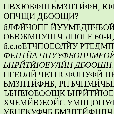
ПВХЮБФШ БМЗПТЙФН, ЮФ
ОПЧЩИ ДБООЩИ?
бЛФЙЧОПЕ ЙУУМЕДПЧБОЙ
ОБЮБМПУШ Ч ЛПОГЕ 60-И, 
б.с.юЕТЧПОЕОЛЙУ РТЕД
ФЕПТЙА ЧПУУФБОПЧМЕОЙ
ЬНРЙТЙЮЕУЛЙН ДБООЩН
ПГЕОЛЙ ЧЕТПСФОПУФЙ 
БМЗПТЙФНБ, РПЪЧПМЙЧЫ
ЪБНЕЮЕООЩК ЬНРЙТЙЮЕУ
ХЧЕМЙЮЕОЙС УМПЦОПУ
УЕНЕКУФЧБ БМЗПТЙФНПЧ