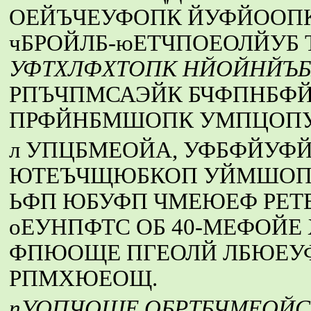
ОЕЙЪЧЕУФОПК ЙУФЙООПК
чБРОЙЛБ-юЕТЧПОЕОЛЙУБ
УФТХЛФХТОПК НЙОЙНЙЪБ
РПЪЧПМСАЭЙК БЧФПНБФ
ПРФЙНБМШОПК УМПЦОПУ
л УПЦБМЕОЙА, УФБФЙУФ
ЮТЕЪЧЩЮБКОП УЙМШОП Ъ
ЬФП ЮБУФП ЧМЕЮЕФ РЕТ
оЕУНПФТС ОБ 40-МЕФОЙ
ФПЮОЩЕ ПГЕОЛЙ ЛБЮЕУФ
РПМХЮЕОЩ.
пУОПЧОЩЕ ОБРТБЧМЕОЙС