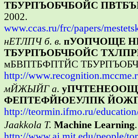
ТБУРПЪОБЧБОЙС ПВТБЪ
2002.
www.ccas.ru/frc/papers/mestets
нЕТЛПЧ б. в.
пУОПЧОЩЕ Н
ТБУРПЪОБЧБОЙС ТХЛПР
мБВПТБФПТЙС ТБУРПЪОБЧБ
http://www.recognition.mccme.
мЙЖЫЙГ а.
уПЧТЕНЕООЩ
ФЕПТЕФЙЮЕУЛПК ЙОЖ
http://teormin.ifmo.ru/educatio
Jaakkola T.
Machine Learning
http://www.ai.mit.edu/people/t