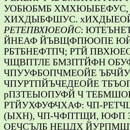
УОБЮБМБ ХМХЮЫБЕФУС,
ХИХДЫБФШУС. хИХДЫЕОЙ
РЕТЕПВХЮЕОЙС
: ЮТЕЪН
ЙНЕАФ ЙЪВЩФПЮОПЕ Ю
РБТБНЕФТПЧ; РТЙ ПВХЮЕ
ЧЩВПТЛЕ БМЗПТЙФН ОБУ
ЧПУУФБОПЧМЕОЙЕ ЪБЧЙУ
ЧПУРТПЙЪЧЕДЕОЙЕ ТБЪОП
рПЗТЕЫОПУФЙ Ч ТЕБМШО
РТЙУХФУФЧХАФ: ЧП-РЕТЧ
(ЫХН), ЧП-ЧФПТЩИ, ЮФП
ОЕЧСЪЛБ НЕЦДХ ЙУРПМ