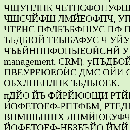
ЧЩУПЛПК ЧЕТПСФОПУФША
ЧЩСЧЙФШ ЛМЙЕОФПЧ, УП
ЧТЕНС ПФЛБЪБФШУС ПФ П
ЪБДБЮЙ ТЕЫБАФУС Ч УЙ
ЧЪБЙНППФОПЫЕОЙСНЙ У ЛМЙ
management, CRM). уПЪД
ПВЕУРЕЮЕОЙС ДМС ОЙИ 
ОБХЛПЕНЛПК ЪБДБЮЕК.
пДЙО ЙЪ ФЙРЙЮОЩИ РТЙ
ЙОФЕТОЕФ-РПТФБМ, РТЕ
ВПМШЫПНХ ЛПМЙЮЕУФЧХ 
ЙОФЕТОЕФ-НБЗБЪЙО ЙМЙ 