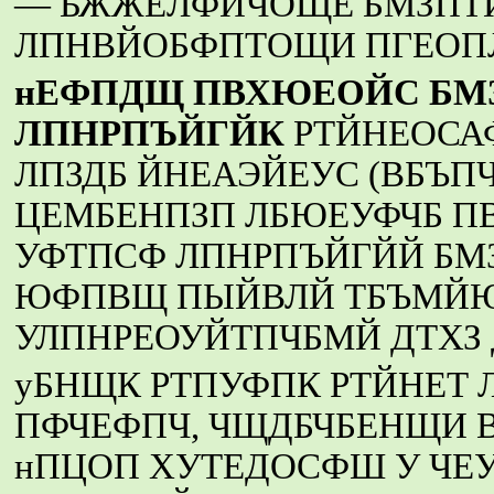
— ЬЖЖЕЛФЙЧОЩЕ БМЗП
ЛПНВЙОБФПТОЩИ ПГЕОП
нЕФПДЩ ПВХЮЕОЙС Б
ЛПНРПЪЙГЙК
РТЙНЕОСА
ЛПЗДБ ЙНЕАЭЙЕУС (ВБЪП
ЦЕМБЕНПЗП ЛБЮЕУФЧБ П
УФТПСФ ЛПНРПЪЙГЙЙ БМ
ЮФПВЩ ПЫЙВЛЙ ТБЪМЙ
УЛПНРЕОУЙТПЧБМЙ ДТХЗ 
уБНЩК РТПУФПК РТЙНЕТ
ПФЧЕФПЧ, ЧЩДБЧБЕНЩИ 
нПЦОП ХУТЕДОСФШ У ЧЕ