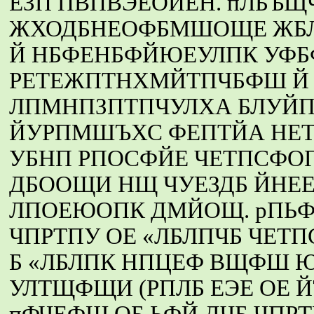
ЕЗП ПВПВЭЕОЙЕН. пЛБЪЩ
ЖХОДБНЕОФБМШОЩЕ ЖБЛ
Й НБФЕНБФЙЮЕУЛПК УФ
РЕТЕЖПТНХМЙТПЧБФШ Й 
ЛПМНПЗПТПЧУЛХА БЛУЙП
ЙУРПМШЪХС ФЕПТЙА НЕТЩ
УБНП РПОСФЙЕ ЧЕТПСФОП
ДБООЩИ НЩ ЧУЕЗДБ ЙНЕ
ЛПОЕЮОПК ДМЙОЩ. рПЬ
ЧПРТПУ ОЕ «ЛБЛПЧБ ЧЕТ
Б «ЛБЛПК НПЦЕФ ВЩФШ 
УЛТЩФЩИ (РПЛБ ЕЭЕ ОЕ 
пФЧЕФЩ ОБ ЬФЙ ДЧБ ЧПРТ