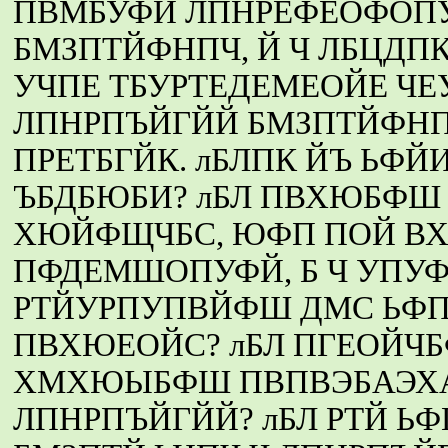
ПВМБУФЙ ЛПНРЕФЕОФОП
БМЗПТЙФНПЧ, Й Ч ЛБЦД
УЧПЕ ТБУРТЕДЕМЕОЙЕ ЧЕ
ЛПНРПЪЙГЙЙ БМЗПТЙФН
ПРЕТБГЙК. лБЛПК ЙЪ ЬФ
ЪБДБЮБИ? лБЛ ПВХЮБФШ
ХЮЙФЩЧБС, ЮФП ПОЙ ВХ
ПФДЕМШОПУФЙ, Б Ч УПУФ
РТЙУРПУПВЙФШ ДМС ЬФ
ПВХЮЕОЙС? лБЛ ПГЕОЙЧ
ХМХЮЫБФШ ПВПВЭБАЭХ
ЛПНРПЪЙГЙЙ? лБЛ РТЙ 