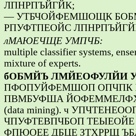
ЛПНРПЪЙГЙК;
— УТБЧОЙФЕМШОЩК БОБ
РПУФТПЕОЙС ЛПНРПЪЙГЙ
лМАЮЕЧЩЕ УМПЧБ:
multiple classifier systems, ense
mixture of experts.
бОБМЙЪ ЛМЙЕОФУЛЙИ УТ
ПФОПУЙФЕМШОП ОПЧПК 
ПВМБУФША ЙОФЕММЕЛФ
(data mining). ч УПЧТЕ
ЧПУФТЕВПЧБОП ТЕЫЕОЙЕ
ФПЮОЕЕ ДБЦЕ ЗТХРРЩ ЪБ