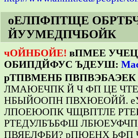
оЕЛПФПТЩЕ ОБРТ
ЙУУМЕДПЧБОЙК
чОЙНБОЙЕ!
вПМЕЕ УЧЕЦ
ОБИПДЙФУС ЪДЕУШ:
Mac
рТПВМЕНБ ПВПВЭБАЭЕ
ЛМАЮЕЧПК Й Ч ФП ЦЕ ЧТ
НБЫЙООПН ПВХЮЕОЙЙ. е
ЛПОЕЮОПК ЧЩВПТЛЕ РТЕГ
РТЕДУЛБЪБФШ ЛБЮЕУФЧП
ПВЯЕЛФБИ? рПЮЕНХ ЬФП 