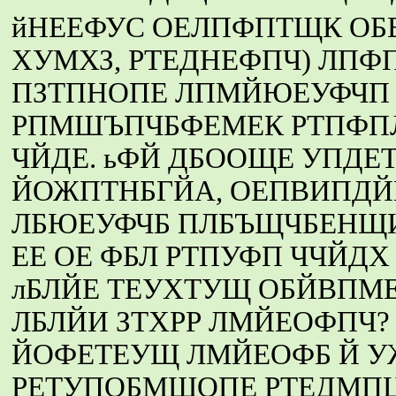
йНЕЕФУС ОЕЛПФПТЩК ОБВ
ХУМХЗ, РТЕДНЕФПЧ) ЛП
ПЗТПНОПЕ ЛПМЙЮЕУФЧП 
РПМШЪПЧБФЕМЕК РТПФП
ЧЙДЕ. ьФЙ ДБООЩЕ УПДЕ
ЙОЖПТНБГЙА, ОЕПВИПД
ЛБЮЕУФЧБ ПЛБЪЩЧБЕНЩ
ЕЕ ОЕ ФБЛ РТПУФП ЧЧЙД
лБЛЙЕ ТЕУХТУЩ ОБЙВПМЕ
ЛБЛЙИ ЗТХРР ЛМЙЕОФПЧ?
ЙОФЕТЕУЩ ЛМЙЕОФБ Й У
РЕТУПОБМШОПЕ РТЕДМПЦ