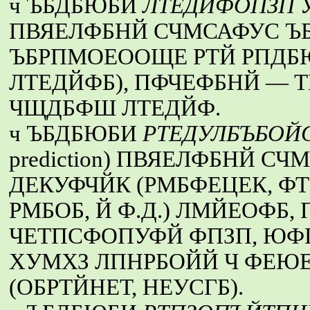
ч ЪБДБЮБИ
ЛТЕДЙФОПЗП 
ПВЯЕЛФБНЙ СЧМСАФУС ЪБ
ЪБРПМОЕООЩЕ РТЙ РПДБ
ЛТЕДЙФБ), ПФЧЕФБНЙ —
ЧЩДБФШ ЛТЕДЙФ.
ч ЪБДБЮБИ
РТЕДУЛБЪБОЙ
prediction) ПВЯЕЛФБНЙ 
ДЕКУФЧЙК (РМБФЕЦЕК, Ф
РМБОБ, Й Ф.Д.) ЛМЙЕОФБ
ЧЕТПСФОПУФЙ ФПЗП, ЮФ
ХУМХЗ ЛПНРБОЙЙ Ч ФЕЮ
(ОБРТЙНЕТ, НЕУСГБ).