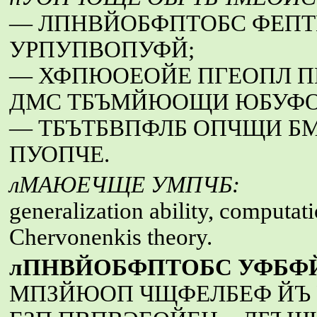
— ЛПНВЙОБФПТОБС ФЕПТ
УРПУПВОПУФЙ;
— ХФПЮОЕОЙЕ ПГЕОПЛ П
ДМС ТБЪМЙЮОЩИ ЮБУФО
— ТБЪТБВПФЛБ ОПЧЩИ Б
ПУОПЧЕ.
лМАЮЕЧЩЕ УМПЧБ:
generalization ability, computat
Chervonenkis theory.
лПНВЙОБФПТОБС УФБФ
МПЗЙЮОП ЧЩФЕЛБЕФ ЙЪ 