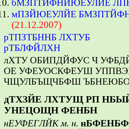
бМЗПТЙФНЙЮЕУЛЙЕ ЛП
мПЗЙЮЕУЛЙЕ БМЗПТЙФ
(21.12.2007)
рТПЗТБННБ ЛХТУБ
рТБЛФЙЛХН
лХТУ ОБИПДЙФУС Ч УФБД
ОЕ УФЕУОСКФЕУШ УППВЭ
ЧЩУЛБЪЩЧБФШ ЪБНЕЮБОЙ
дТХЗЙЕ ЛХТУЩ РП НБ
УНЕЦОЩН ФЕНБН
нЕУФЕГЛЙК м. н.
нБФЕНБ