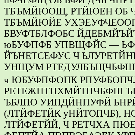
ТБЪМЙЮОЩ, РТЙЮЕН ОБ
ТБЪМЙЮЙЕ УХЭЕУФЧЕОО
БВУФТБЛФОБС ЙДЕБМЙЪЙ
юБУФПФБ УПВЩФЙС — ЬФ
ЙЪНЕТСЕФУС Ч ЬЛУРЕТЙН
УНЩУМ РТЕДУЛБЪЩЧБФШ
ч ЮБУФПФОПК РПУФБОПЧ
РЕТЕЖПТНХМЙТПЧБФШ Ъ
ЪБЛПО УИПДЙНПУФЙ ЬНР
(ЛТЙФЕТЙК уНЙТОПЧБ), 
ЛТЙФЕТЙЙ, Ч РЕТЧХА ПЮ