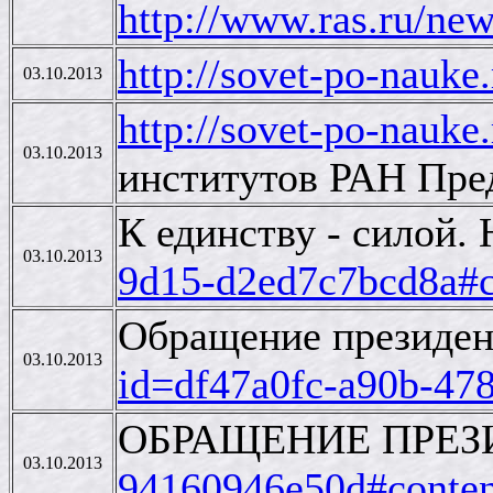
http://www.ras.ru/n
http://sovet-po-nauk
03.10.2013
http://sovet-po-nauke
03.10.2013
институтов РАН Пре
К единству - силой.
03.10.2013
9d15-d2ed7c7bcd8a#c
Обращение президент
03.10.2013
id=df47a0fc-a90b-47
ОБРАЩЕНИЕ ПРЕЗИ
03.10.2013
94160946e50d#conten