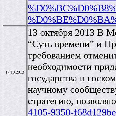
%D0%BC%D0%B8%
%D0%BE%D0%BA%
13 октября 2013 В 
“Суть времени” и Пр
требованием отменит
необходимости придат
17.10.2013
государства и госко
научному сообществу
стратегию, позволя
4105-9350-f68d129be