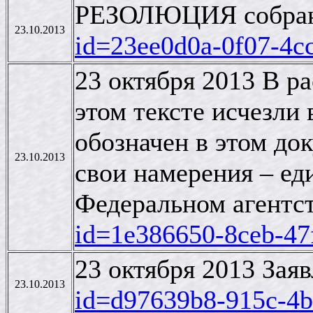
РЕЗОЛЮЦИЯ собрани
23.10.2013
id=23ee0d0a-0f07-4c
23 октября 2013 В р
этом тексте исчезли
обозначен в этом до
23.10.2013
свои намерения – ед
Федеральном агентст
id=1e386650-8ceb-47
23 октября 2013 За
23.10.2013
id=d97639b8-915c-4b