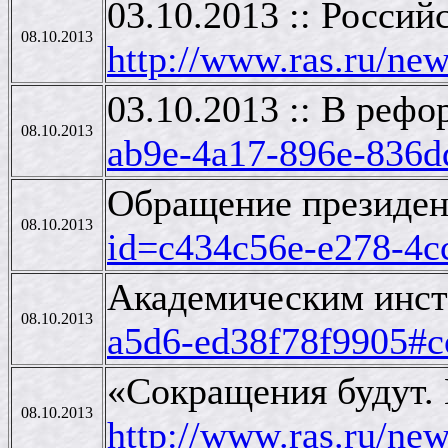
03.10.2013 :: Росси
08.10.2013
http://www.ras.ru/n
03.10.2013 :: В реф
08.10.2013
ab9e-4a17-896e-836d
Обращение президент
08.10.2013
id=c434c56e-e278-4c
Академическим инст
08.10.2013
a5d6-ed38f78f9905#c
«Сокращения будут.
08.10.2013
http://www.ras.ru/n